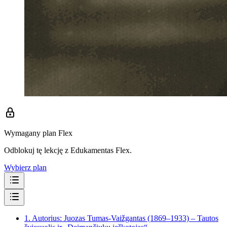
Wymagany plan Flex
Odblokuj tę lekcję z Edukamentas Flex.
Wybierz plan
1.
Autorius: Juozas Tumas-Vaižgantas (1869–1933) – Tautos