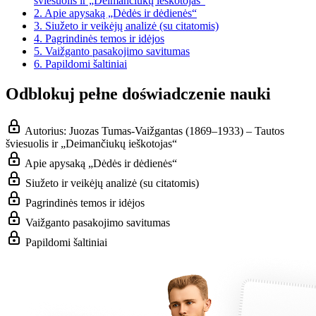
šviesuolis ir „Deimančiukų ieškotojas“
2.
Apie apysaką „Dėdės ir dėdienės“
3.
Siužeto ir veikėjų analizė (su citatomis)
4.
Pagrindinės temos ir idėjos
5.
Vaižganto pasakojimo savitumas
6.
Papildomi šaltiniai
Odblokuj pełne doświadczenie nauki
Autorius: Juozas Tumas-Vaižgantas (1869–1933) – Tautos
šviesuolis ir „Deimančiukų ieškotojas“
Apie apysaką „Dėdės ir dėdienės“
Siužeto ir veikėjų analizė (su citatomis)
Pagrindinės temos ir idėjos
Vaižganto pasakojimo savitumas
Papildomi šaltiniai