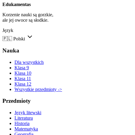
Edukamentas
Korzenie nauki są gorzkie,
ale jej owoce są słodkie.
Język
🇵🇱
Polski
Nauka
Dla wszystkich
Klasa 9
Klasa 10
Klasa 11
Klasa 12
Wszystkie przedmioty ->
Przedmioty
Język litewski
Literatura
Historia
Matematyka
Geografia