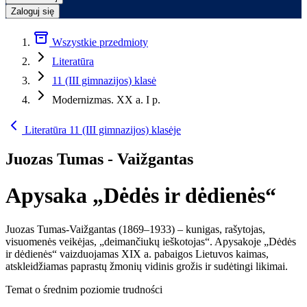
Zaloguj się
Wszystkie przedmioty
Literatūra
11 (III gimnazijos) klasė
Modernizmas. XX a. I p.
Literatūra 11 (III gimnazijos) klasėje
Juozas Tumas - Vaižgantas
Apysaka „Dėdės ir dėdienės“
Juozas Tumas-Vaižgantas (1869–1933) – kunigas, rašytojas,
visuomenės veikėjas, „deimančiukų ieškotojas“. Apysakoje „Dėdės
ir dėdienės“ vaizduojamas XIX a. pabaigos Lietuvos kaimas,
atskleidžiamas paprastų žmonių vidinis grožis ir sudėtingi likimai.
Temat o średnim poziomie trudności