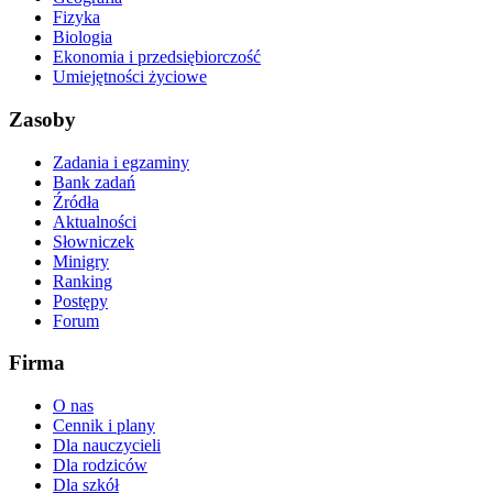
Fizyka
Biologia
Ekonomia i przedsiębiorczość
Umiejętności życiowe
Zasoby
Zadania i egzaminy
Bank zadań
Źródła
Aktualności
Słowniczek
Minigry
Ranking
Postępy
Forum
Firma
O nas
Cennik i plany
Dla nauczycieli
Dla rodziców
Dla szkół