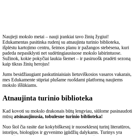
Naujieji mokslo metai – nauji įrankiai tavo žinių žygiui!
Edukamentas pasitinka rudenį su atnaujinta turinio biblioteka,
išplėstu kartojimo centru, šeimos planu ir pažangos stebėsena, kuri
padeda nepasiklysti net sudėtingiausiuose mokslo labirintuose.
Sužinok, kokie pokyčiai laukia šiemet – ir pasiruošk pradėti sezoną
kaip tikras žinių herojus!
Jums besidžiaugiant paskutiniaisiais lietuviškosios vasaros vakarais,
mes Edukamente stipriai plušame ruošdami platformą naujiems
mokslo iššūkiams.
Atnaujinta turinio biblioteka
Kad kovoti su mokslo drakonais būtų lengviau, siūlome pasinaudoti
mūsų
atsinaujinusia, tobulesne turinio biblioteka!
Nuo šiol čia rasite dar kokybiškesnį ir nuoseklesnį turinį literatūros,
istorijos, biologijos ir gyvenimo įgūdžių dalykams. Turinys yra