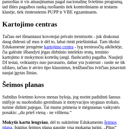
paruoštas ir vis atnaujinamas pagal nacionalinę švietimo programą,
tad išties pagalbos ranką ruošiantis tiek kontroliniams ar testams
klasėje, tiek rimtesniems PUPP ir VBE egzaminams.
Kartojimo centras
Tačiau net išmaniausi kovotojai privalo treniruotis - juk drakonai
daug didesni už mus ir dėl to, labai rimti priešininkai. Tam tikslui
Edukamente įrengėme
kartojimo centrą
- lyg treniruočių aikštelėje,
čia galėsite išbandyti jėgas dirbtinio intelekto testų, teminio
kartojimo ir mokymosi kortelių (angl. flashcards) pagalba. Naujieji
DI testai, veikiantys nuo pavasario, dabar yra įvairesni - rasite ne tik
uždaro, tačiau ir atviro tipo klausimus, leidžiančius tvirčiau įsisavinti
naujai įgytas žinias.
Šeimos planas
Subtilus švietimo kovos menas byloja, jog norint padidinti šansus
mūšyje su nuobodulio gremlinais ir motyvacijos stygiaus troliais,
turime didinti pajegas. Tai mums primena ir mėgstamas vaikystės
posakis: „du prieš vieną - ne vištiena.“
Mokytis kartu lengviau
, dėl to sukūrėme Edukamento
šeimos
planą
. Įsigijus šeimos planą gausite visą mokamą turinį, „Plius“