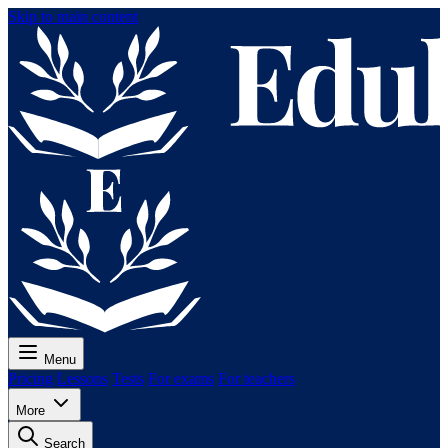
Skip to main content
Menu
Pricing
Lessons
Tests
For exams
For teachers
More
Search