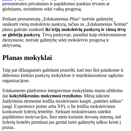
prenumeratos privalumus ir papildomus įrankius tėvams ar
globėjams, norintiems sekti vaikų progresą.
Perkant prenumeratą „Edukamentas Plius“ turėsite galimybę
susikurti vieną moksleivio paskyrą, tačiau su „Edukamentas Šeimai“
planu galėsite susikurti
iki trijų moksleivių paskyrų ir vieną tėvų
ar globėjų paskyrą
. Tėvų paskyroje, panašiai kaip elektroniniuose
dienynuose, turėsite galimybę sekti moksleivio progresą ir
aktyvumą.
Planas mokyklai
Taip pat džiaugiamės galėdami pranešti, kad nuo šiol palaikome ir
didesnius kiekius paskyrų mokyklose ir nepriklausomose ugdymo
organizacijose.
Edukamento platformos integravimas mokykliniu mastu užtikrina
dar
kokybiškesnius mokymosi rezultatus
. Mūsų taikomi
žaidybiniai elementai leidžia mosleiviams kaupti „patirties taškus“
(angl. Experience points arba XP), o šie leidžia moksleiviams
konkuruoti lyderių lentelėje. Siekiant moksleiviams suteikti
papildomos motyvacijos, šiuo metu kuriame dovanų sistemą, tad
lyderių lentelės pirmūnai jau greitai turės galimybę taškus keisti į
prizus.