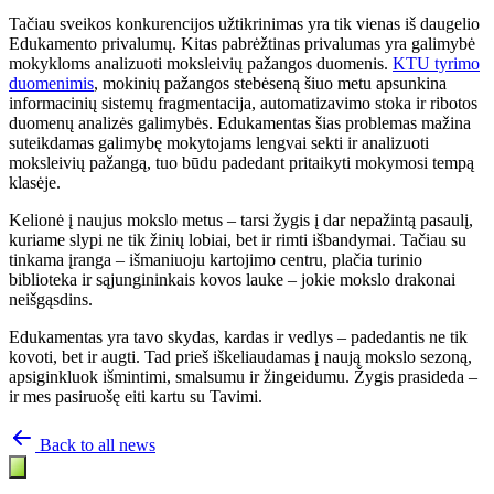
Tačiau sveikos konkurencijos užtikrinimas yra tik vienas iš daugelio
Edukamento privalumų. Kitas pabrėžtinas privalumas yra galimybė
mokykloms analizuoti moksleivių pažangos duomenis.
KTU tyrimo
duomenimis
, mokinių pažangos stebėseną šiuo metu apsunkina
informacinių sistemų fragmentacija, automatizavimo stoka ir ribotos
duomenų analizės galimybės. Edukamentas šias problemas mažina
suteikdamas galimybę mokytojams lengvai sekti ir analizuoti
moksleivių pažangą, tuo būdu padedant pritaikyti mokymosi tempą
klasėje.
Kelionė į naujus mokslo metus – tarsi žygis į dar nepažintą pasaulį,
kuriame slypi ne tik žinių lobiai, bet ir rimti išbandymai. Tačiau su
tinkama įranga – išmaniuoju kartojimo centru, plačia turinio
biblioteka ir sąjungininkais kovos lauke – jokie mokslo drakonai
neišgąsdins.
Edukamentas yra tavo skydas, kardas ir vedlys – padedantis ne tik
kovoti, bet ir augti. Tad prieš iškeliaudamas į naują mokslo sezoną,
apsiginkluok išmintimi, smalsumu ir žingeidumu. Žygis prasideda –
ir mes pasiruošę eiti kartu su Tavimi.
Back to all news