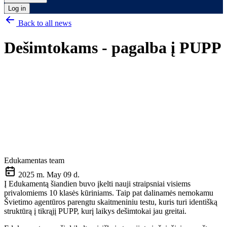
Log in
Back to all news
Dešimtokams - pagalba į PUPP
Edukamentas team
2025 m. May 09 d.
Į Edukamentą šiandien buvo įkelti nauji straipsniai visiems
privalomiems 10 klasės kūriniams. Taip pat dalinamės nemokamu
Švietimo agentūros parengtu skaitmeniniu testu, kuris turi identišką
struktūrą į tikrąjį PUPP, kurį laikys dešimtokai jau greitai.