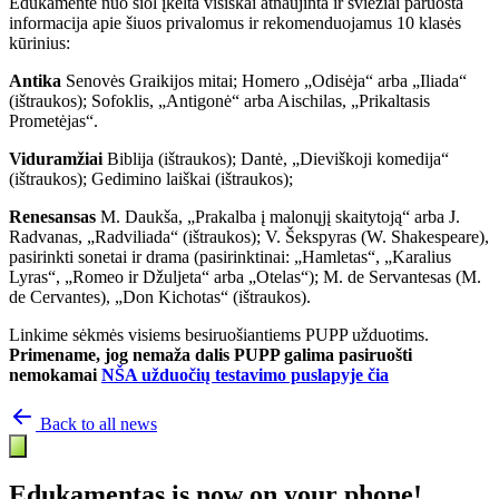
Edukamente nuo šiol įkelta visiškai atnaujinta ir šviežiai paruošta
informacija apie šiuos privalomus ir rekomenduojamus 10 klasės
kūrinius:
Antika
Senovės Graikijos mitai; Homero „Odisėja“ arba „Iliada“
(ištraukos); Sofoklis, „Antigonė“ arba Aischilas, „Prikaltasis
Prometėjas“.
Viduramžiai
Biblija (ištraukos); Dantė, „Dieviškoji komedija“
(ištraukos); Gedimino laiškai (ištraukos);
Renesansas
M. Daukša, „Prakalba į malonųjį skaitytoją“ arba J.
Radvanas, „Radviliada“ (ištraukos); V. Šekspyras (W. Shakespeare),
pasirinkti sonetai ir drama (pasirinktinai: „Hamletas“, „Karalius
Lyras“, „Romeo ir Džuljeta“ arba „Otelas“); M. de Servantesas (M.
de Cervantes), „Don Kichotas“ (ištraukos).
Linkime sėkmės visiems besiruošiantiems PUPP užduotims.
Primename, jog nemaža dalis PUPP galima pasiruošti
nemokamai
NŠA užduočių testavimo puslapyje čia
Back to all news
Edukamentas is now on your phone!