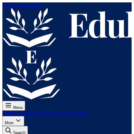
Skip to main content
Menu
Pricing
Lessons
Tests
For exams
For teachers
More
Search