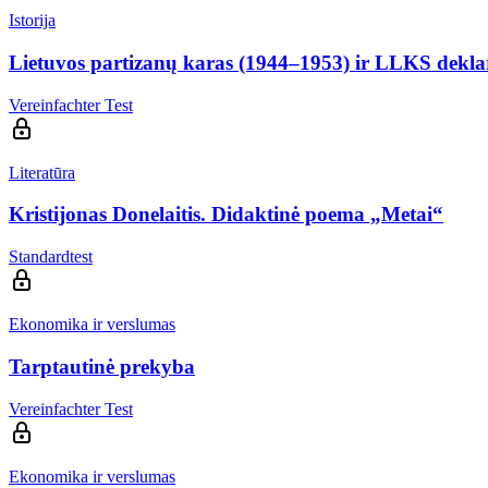
Istorija
Lietuvos partizanų karas (1944–1953) ir LLKS dekla
Vereinfachter Test
Literatūra
Kristijonas Donelaitis. Didaktinė poema „Metai“
Standardtest
Ekonomika ir verslumas
Tarptautinė prekyba
Vereinfachter Test
Ekonomika ir verslumas