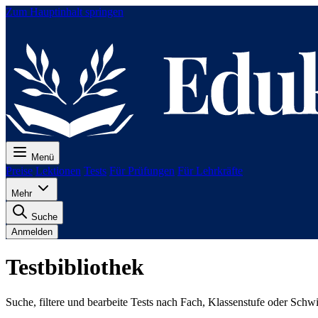
Zum Hauptinhalt springen
Menü
Preise
Lektionen
Tests
Für Prüfungen
Für Lehrkräfte
Mehr
Suche
Anmelden
Testbibliothek
Suche, filtere und bearbeite Tests nach Fach, Klassenstufe oder Schwi