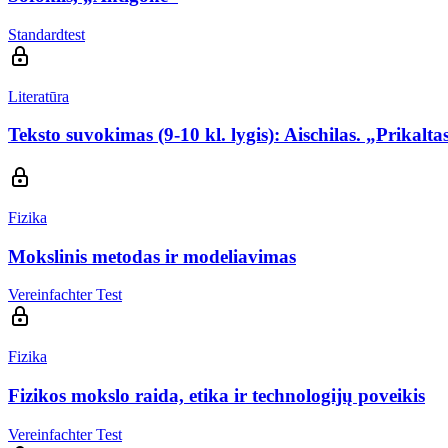
Standardtest
Literatūra
Teksto suvokimas (9-10 kl. lygis): Aischilas. „Prikalta
Fizika
Mokslinis metodas ir modeliavimas
Vereinfachter Test
Fizika
Fizikos mokslo raida, etika ir technologijų poveikis
Vereinfachter Test