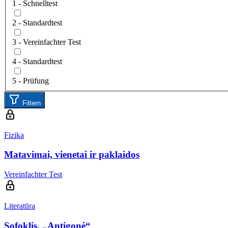
1 - Schnelltest
2 - Standardtest
3 - Vereinfachter Test
4 - Standardtest
5 - Prüfung
Filtern
Fizika
Matavimai, vienetai ir paklaidos
Vereinfachter Test
Literatūra
Sofoklis, „Antigonė“