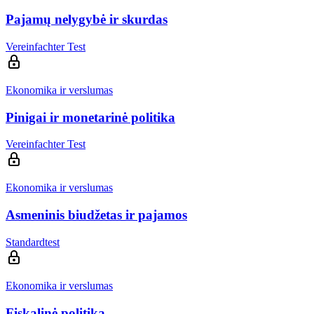
Pajamų nelygybė ir skurdas
Vereinfachter Test
Ekonomika ir verslumas
Pinigai ir monetarinė politika
Vereinfachter Test
Ekonomika ir verslumas
Asmeninis biudžetas ir pajamos
Standardtest
Ekonomika ir verslumas
Fiskalinė politika