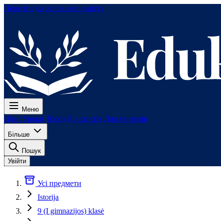
Перейти до основного вмісту
Меню
Ціни
Уроки
Тести
До іспитів
Для вчителів
Більше
Пошук
Увійти
Усі предмети
Istorija
9 (I gimnazijos) klasė