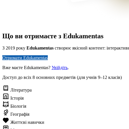
Що ви отримаєте з Edukamentas
З 2019 року
Edukamentas
створює якісний контент: інтерактивні
Отримати Edukamentas
Вже маєте Edukamentas?
Увійдіть
.
Доступ до всіх 8 основних предметів (для учнів 9–12 класів)
Література
Історія
Біологія
Географія
Життєві навички