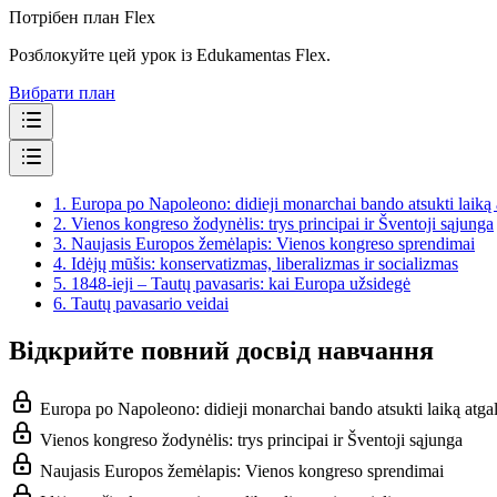
Потрібен план Flex
Розблокуйте цей урок із Edukamentas Flex.
Вибрати план
1.
Europa po Napoleono: didieji monarchai bando atsukti laiką 
2.
Vienos kongreso žodynėlis: trys principai ir Šventoji sąjunga
3.
Naujasis Europos žemėlapis: Vienos kongreso sprendimai
4.
Idėjų mūšis: konservatizmas, liberalizmas ir socializmas
5.
1848-ieji – Tautų pavasaris: kai Europa užsidegė
6.
Tautų pavasario veidai
Відкрийте повний досвід навчання
Europa po Napoleono: didieji monarchai bando atsukti laiką atga
Vienos kongreso žodynėlis: trys principai ir Šventoji sąjunga
Naujasis Europos žemėlapis: Vienos kongreso sprendimai