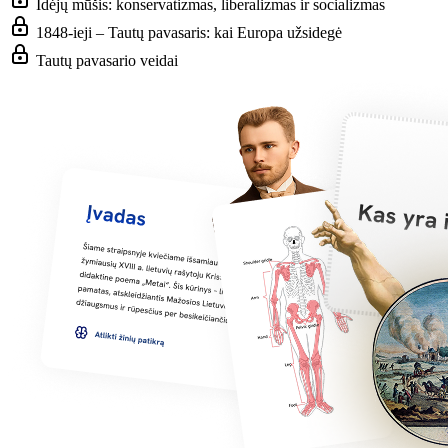
Idėjų mūšis: konservatizmas, liberalizmas ir socializmas
1848-ieji – Tautų pavasaris: kai Europa užsidegė
Tautų pavasario veidai