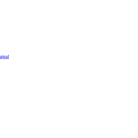
atgal
l