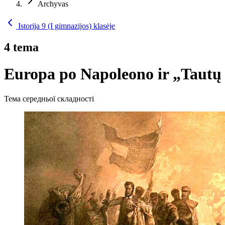
Archyvas
Istorija 9 (I gimnazijos) klasėje
4 tema
Europa po Napoleono ir „Tautų 
Тема середньої складності