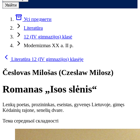
Увійти
Усі предмети
Literatūra
12 (IV gimnazijos) klasė
Modernizmas XX a. II p.
Literatūra 12 (IV gimnazijos) klasėje
Česlovas Milošas (Czeslaw Milosz)
Romanas „Isos slėnis“
Lenkų poetas, prozininkas, eseistas, gyvenęs Lietuvoje, gimęs
Kėdainių rajone, senelių dvare.
Тема середньої складності