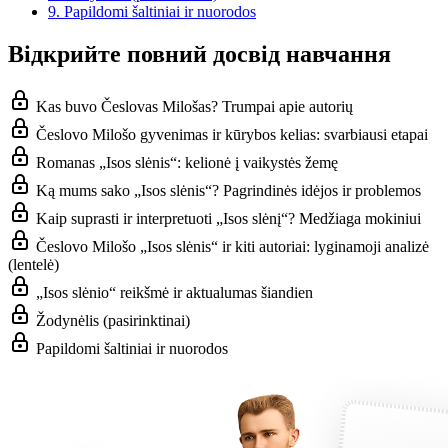
9.
Papildomi šaltiniai ir nuorodos
Відкрийте повний досвід навчання
Kas buvo Česlovas Milošas? Trumpai apie autorių
Česlovo Milošo gyvenimas ir kūrybos kelias: svarbiausi etapai
Romanas „Isos slėnis“: kelionė į vaikystės žemę
Ką mums sako „Isos slėnis“? Pagrindinės idėjos ir problemos
Kaip suprasti ir interpretuoti „Isos slėnį“? Medžiaga mokiniui
Česlovo Milošo „Isos slėnis“ ir kiti autoriai: lyginamoji analizė
(lentelė)
„Isos slėnio“ reikšmė ir aktualumas šiandien
Žodynėlis (pasirinktinai)
Papildomi šaltiniai ir nuorodos