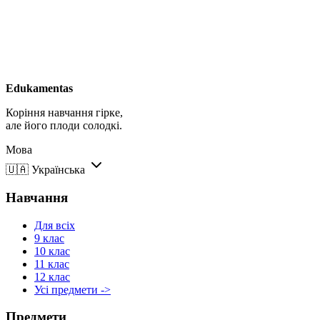
Edukamentas
Коріння навчання гірке,
але його плоди солодкі.
Мова
🇺🇦
Українська
Навчання
Для всіх
9 клас
10 клас
11 клас
12 клас
Усі предмети ->
Предмети