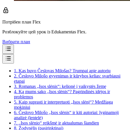
Потрібен план Flex
Розблокуйте цей урок із Edukamentas Flex.
Вибрати план
1.
Kas buvo Česlovas Milošas? Trumpai apie autorių
2.
Česlovo Milošo gyvenimas ir kūrybos kelias: svarbiausi
etapai
3.
Romanas „Isos slėnis“: kelionė į vaikystės žemę
4.
Ką mums sako „Isos slėnis“? Pagrindinės idėjos ir
problemos
5.
Kaip suprasti ir interpretuoti „Isos slėnį“? Medžiaga
mokiniui
6.
Česlovo Milošo „Isos slėnis“ ir kiti autoriai: lyginamoji
analizė (lentelė)
7.
„Isos slėnio“ reikšmė ir aktualumas šiandien
8.
Žodynėlis (pasirinktinai)