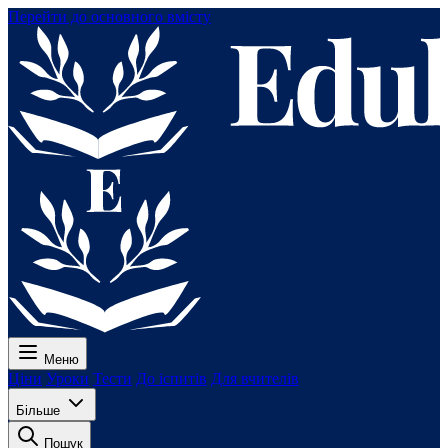
Перейти до основного вмісту
Меню
Ціни
Уроки
Тести
До іспитів
Для вчителів
Більше
Пошук