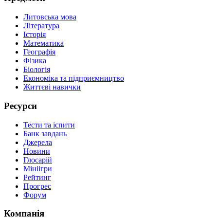
Литовська мова
Література
Історія
Математика
Географія
Фізика
Біологія
Економіка та підприємництво
Життєві навички
Ресурси
Тести та іспити
Банк завдань
Джерела
Новини
Глосарій
Мініігри
Рейтинг
Прогрес
Форум
Компанія