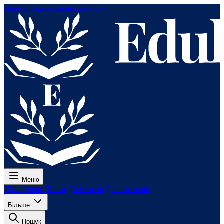
Перейти до основного вмісту
Меню
Ціни
Уроки
Тести
До іспитів
Для вчителів
Більше
Пошук