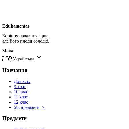
Edukamentas
Коріння навчання гірке,
але його плоди солодкі.
Мова
🇺🇦
Українська
Навчання
Для всіх
9 клас
10 клас
11 клас
12 клас
Усі предмети ->
Предмети