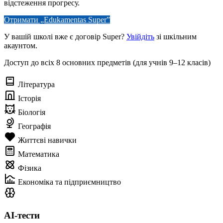
відстеження прогресу.
Отримати „Edukamentas Super”
У вашій школі вже є договір Super?
Увійдіть
зі шкільним
акаунтом.
Доступ до всіх 8 основних предметів (для учнів 9–12 класів)
Література
Історія
Біологія
Географія
Життєві навички
Математика
Фізика
Економіка та підприємництво
AI-тести