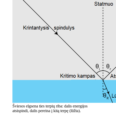
Šviesos elgsena ties terpių riba: dalis energijos
atsispindi, dalis pereina į kitą terpę (lūžta).