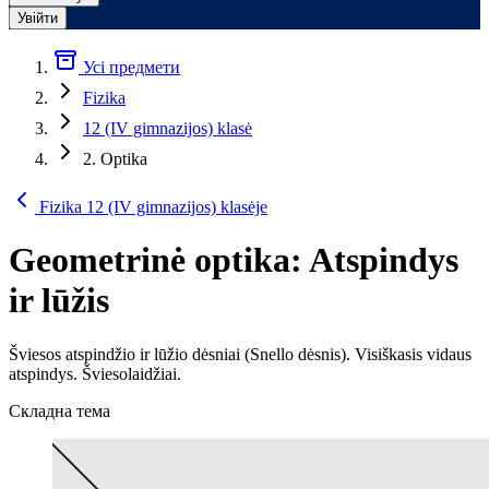
Увійти
Усі предмети
Fizika
12 (IV gimnazijos) klasė
2. Optika
Fizika 12 (IV gimnazijos) klasėje
Geometrinė optika: Atspindys
ir lūžis
Šviesos atspindžio ir lūžio dėsniai (Snello dėsnis). Visiškasis vidaus
atspindys. Šviesolaidžiai.
Складна тема