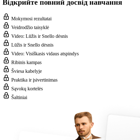
Відкрийте повний досвід навчання
Mokymosi rezultatai
Veidrodžio taisyklė
Video: Lūžis ir Snello dėsnis
Lūžis ir Snello dėsnis
Video: Visiškasis vidaus atspindys
Ribinis kampas
Šviesa kabelyje
Praktika ir įsivertinimas
Sąvokų kortelės
Šaltiniai