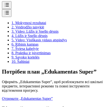
1.
Mokymosi rezultatai
2.
Veidrodžio taisyklė
3.
Video: Lūžis ir Snello dėsnis
4.
Lūžis ir Snello dėsnis
5.
Video: Visiškasis vidaus atspindys
6.
Ribinis kampas
7.
Šviesa kabelyje
8.
Praktika ir įsivertinimas
9.
Sąvokų kortelės
10.
Šaltiniai
Потрібен план „Edukamentas Super”
Оформіть „Edukamentas Super”, щоб розблокувати всі шкільні
предмети, інтерактивні режими та повні інструменти
відстеження прогресу.
Отримати „Edukamentas Super”