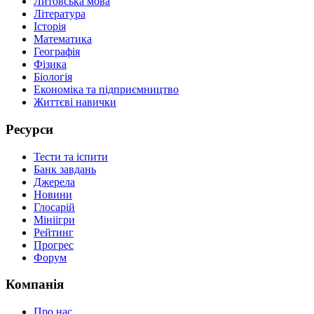
Литовська мова
Література
Історія
Математика
Географія
Фізика
Біологія
Економіка та підприємництво
Життєві навички
Ресурси
Тести та іспити
Банк завдань
Джерела
Новини
Глосарій
Мініігри
Рейтинг
Прогрес
Форум
Компанія
Про нас