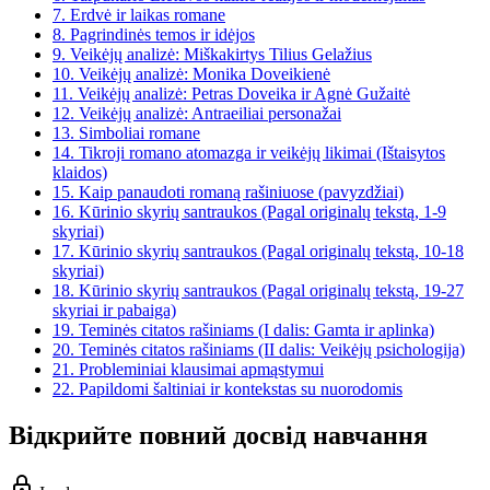
7.
Erdvė ir laikas romane
8.
Pagrindinės temos ir idėjos
9.
Veikėjų analizė: Miškakirtys Tilius Gelažius
10.
Veikėjų analizė: Monika Doveikienė
11.
Veikėjų analizė: Petras Doveika ir Agnė Gužaitė
12.
Veikėjų analizė: Antraeiliai personažai
13.
Simboliai romane
14.
Tikroji romano atomazga ir veikėjų likimai (Ištaisytos
klaidos)
15.
Kaip panaudoti romaną rašiniuose (pavyzdžiai)
16.
Kūrinio skyrių santraukos (Pagal originalų tekstą, 1-9
skyriai)
17.
Kūrinio skyrių santraukos (Pagal originalų tekstą, 10-18
skyriai)
18.
Kūrinio skyrių santraukos (Pagal originalų tekstą, 19-27
skyriai ir pabaiga)
19.
Teminės citatos rašiniams (I dalis: Gamta ir aplinka)
20.
Teminės citatos rašiniams (II dalis: Veikėjų psichologija)
21.
Probleminiai klausimai apmąstymui
22.
Papildomi šaltiniai ir kontekstas su nuorodomis
Відкрийте повний досвід навчання