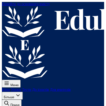
Перейти до основного вмісту
Меню
Ціни
Уроки
Тести
До іспитів
Для вчителів
Більше
Пошук