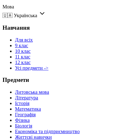
Мова
🇺🇦
Українська
Навчання
Для всіх
9 клас
10 клас
11 клас
12 клас
Усі предмети ->
Предмети
Литовська мова
Література
Історія
Математика
Географія
Фізика
Біологія
Економіка та підприємництво
Життєві навички