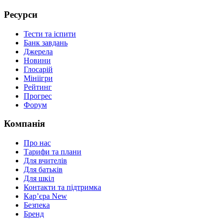
Ресурси
Тести та іспити
Банк завдань
Джерела
Новини
Глосарій
Мініігри
Рейтинг
Прогрес
Форум
Компанія
Про нас
Тарифи та плани
Для вчителів
Для батьків
Для шкіл
Контакти та підтримка
Кар’єра
New
Безпека
Бренд