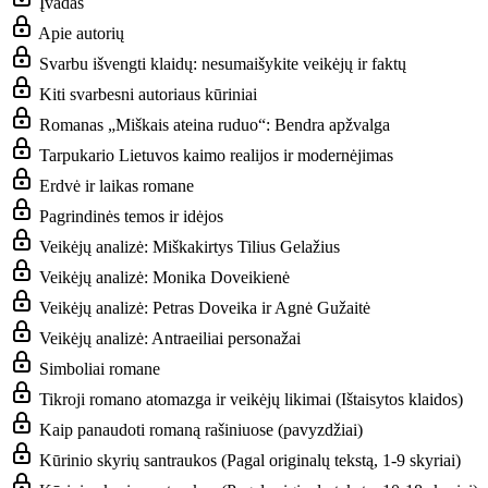
Įvadas
Apie autorių
Svarbu išvengti klaidų: nesumaišykite veikėjų ir faktų
Kiti svarbesni autoriaus kūriniai
Romanas „Miškais ateina ruduo“: Bendra apžvalga
Tarpukario Lietuvos kaimo realijos ir modernėjimas
Erdvė ir laikas romane
Pagrindinės temos ir idėjos
Veikėjų analizė: Miškakirtys Tilius Gelažius
Veikėjų analizė: Monika Doveikienė
Veikėjų analizė: Petras Doveika ir Agnė Gužaitė
Veikėjų analizė: Antraeiliai personažai
Simboliai romane
Tikroji romano atomazga ir veikėjų likimai (Ištaisytos klaidos)
Kaip panaudoti romaną rašiniuose (pavyzdžiai)
Kūrinio skyrių santraukos (Pagal originalų tekstą, 1-9 skyriai)