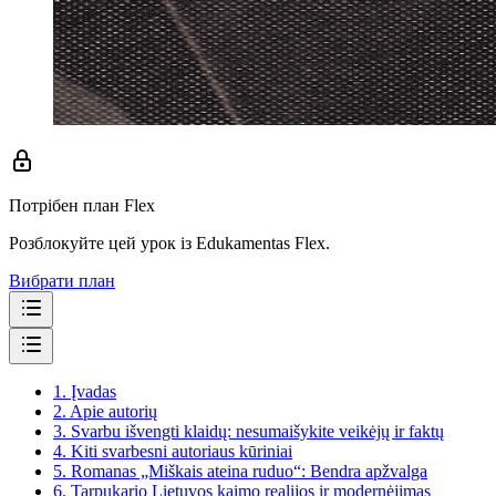
Потрібен план Flex
Розблокуйте цей урок із Edukamentas Flex.
Вибрати план
1.
Įvadas
2.
Apie autorių
3.
Svarbu išvengti klaidų: nesumaišykite veikėjų ir faktų
4.
Kiti svarbesni autoriaus kūriniai
5.
Romanas „Miškais ateina ruduo“: Bendra apžvalga
6.
Tarpukario Lietuvos kaimo realijos ir modernėjimas