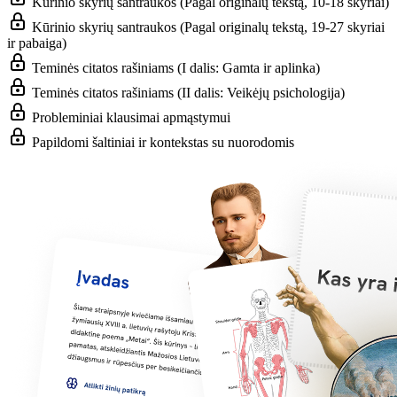
Kūrinio skyrių santraukos (Pagal originalų tekstą, 10-18 skyriai)
Kūrinio skyrių santraukos (Pagal originalų tekstą, 19-27 skyriai
ir pabaiga)
Teminės citatos rašiniams (I dalis: Gamta ir aplinka)
Teminės citatos rašiniams (II dalis: Veikėjų psichologija)
Probleminiai klausimai apmąstymui
Papildomi šaltiniai ir kontekstas su nuorodomis