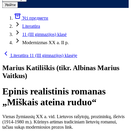
Увійти
Усі предмети
Literatūra
11 (III gimnazijos) klasė
Modernizmas XX a. II p.
Literatūra 11 (III gimnazijos) klasėje
Marius Katiliškis (tikr. Albinas Marius
Vaitkus)
Epinis realistinis romanas
„Miškais ateina ruduo“
Vienas žymiausių XX a. vid. Lietuvos rašytojų, prozininkų, išeivis
(1914-1980 m.). Kūrinys artimas tradiciniam lietuvių romanui,
tačiau sukąs moderniosios prozos link.