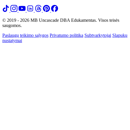
© 2019 - 2026 MB Uncascade DBA Edukamentas. Visos teisės
saugomos.
Paslaugų teikimo sąlygos
Privatumo politika
Subtvarkytojai
Slapukų
nustatymai