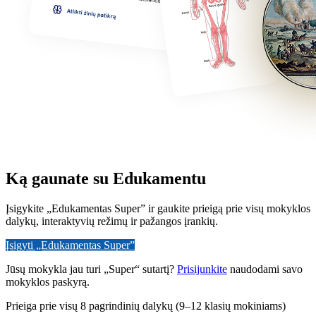
Ką gaunate su Edukamentu
Įsigykite „Edukamentas Super” ir gaukite prieigą prie visų mokyklos
dalykų, interaktyvių režimų ir pažangos įrankių.
Įsigyti „Edukamentas Super”
Jūsų mokykla jau turi „Super“ sutartį?
Prisijunkite
naudodami savo
mokyklos paskyrą.
Prieiga prie visų 8 pagrindinių dalykų (9–12 klasių mokiniams)