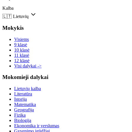
Kalba
🇱🇹
Lietuvių
Mokykis
Visiems
9 klasė
10 klasė
11 klasė
12 klasė
Visi dalykai ->
Mokomieji dalykai
Lietuvių kalba
Literatūra
Istorija
Matematika
Geografija
Fizika
Biologija
Ekonomika ir verslumas
Gyvenimo įgūdžiai