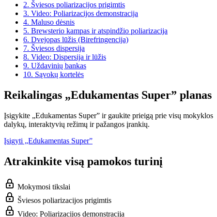
2.
Šviesos poliarizacijos prigimtis
3.
Video: Poliarizacijos demonstracija
4.
Maluso dėsnis
5.
Brewsterio kampas ir atspindžio poliarizacija
6.
Dvejopas lūžis (Birefringencija)
7.
Šviesos dispersija
8.
Video: Dispersija ir lūžis
9.
Uždavinių bankas
10.
Sąvokų kortelės
Reikalingas „Edukamentas Super” planas
Įsigykite „Edukamentas Super” ir gaukite prieigą prie visų mokyklos
dalykų, interaktyvių režimų ir pažangos įrankių.
Įsigyti „Edukamentas Super”
Atrakinkite visą pamokos turinį
Mokymosi tikslai
Šviesos poliarizacijos prigimtis
Video: Poliarizacijos demonstracija