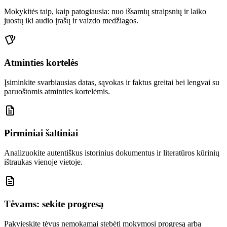
Mokykitės taip, kaip patogiausia: nuo išsamių straipsnių ir laiko
juostų iki audio įrašų ir vaizdo medžiagos.
Atminties kortelės
Įsiminkite svarbiausias datas, sąvokas ir faktus greitai bei lengvai su
paruoštomis atminties kortelėmis.
Pirminiai šaltiniai
Analizuokite autentiškus istorinius dokumentus ir literatūros kūrinių
ištraukas vienoje vietoje.
Tėvams: sekite progresą
Pakvieskite tėvus nemokamai stebėti mokymosi progresą arba