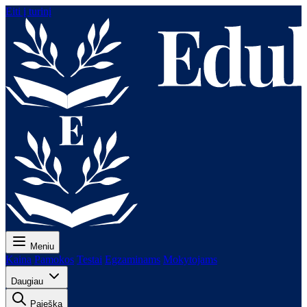
Eiti į turinį
Meniu
Kaina
Pamokos
Testai
Egzaminams
Mokytojams
Daugiau
Paieška