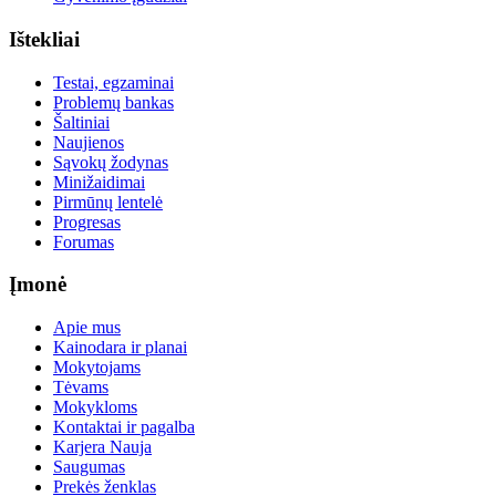
Ištekliai
Testai, egzaminai
Problemų bankas
Šaltiniai
Naujienos
Sąvokų žodynas
Minižaidimai
Pirmūnų lentelė
Progresas
Forumas
Įmonė
Apie mus
Kainodara ir planai
Mokytojams
Tėvams
Mokykloms
Kontaktai ir pagalba
Karjera
Nauja
Saugumas
Prekės ženklas