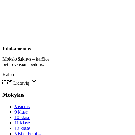
Edukamentas
Mokslo šaknys – karčios,
bet jo vaisiai – saldūs.
Kalba
🇱🇹
Lietuvių
Mokykis
Visiems
9 klasė
10 klasė
11 klasė
12 klasė
Visi dalykai ->