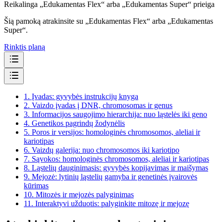
Reikalinga „Edukamentas Flex“ arba „Edukamentas Super“ prieiga
Šią pamoką atrakinsite su „Edukamentas Flex“ arba „Edukamentas
Super“.
Rinktis planą
1.
Įvadas: gyvybės instrukcijų knyga
2.
Vaizdo įvadas į DNR, chromosomas ir genus
3.
Informacijos saugojimo hierarchija: nuo ląstelės iki geno
4.
Genetikos pagrindų žodynėlis
5.
Poros ir versijos: homologinės chromosomos, aleliai ir
kariotipas
6.
Vaizdų galerija: nuo chromosomos iki kariotipo
7.
Sąvokos: homologinės chromosomos, aleliai ir kariotipas
8.
Ląstelių dauginimasis: gyvybės kopijavimas ir maišymas
9.
Mejozė: lytinių ląstelių gamyba ir genetinės įvairovės
kūrimas
10.
Mitozės ir mejozės palyginimas
11.
Interaktyvi užduotis: palyginkite mitozę ir mejozę