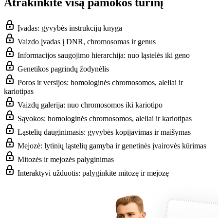
Atrakinkite visą pamokos turinį
Įvadas: gyvybės instrukcijų knyga
Vaizdo įvadas į DNR, chromosomas ir genus
Informacijos saugojimo hierarchija: nuo ląstelės iki geno
Genetikos pagrindų žodynėlis
Poros ir versijos: homologinės chromosomos, aleliai ir
kariotipas
Vaizdų galerija: nuo chromosomos iki kariotipo
Sąvokos: homologinės chromosomos, aleliai ir kariotipas
Ląstelių dauginimasis: gyvybės kopijavimas ir maišymas
Mejozė: lytinių ląstelių gamyba ir genetinės įvairovės kūrimas
Mitozės ir mejozės palyginimas
Interaktyvi užduotis: palyginkite mitozę ir mejozę