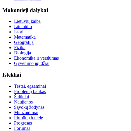
Mokomieji dalykai
Lietuvių kalba
Literatūra
Istorija
Matematika
Geografija
Fizika
Biologija
Ekonomika ir verslumas
Gyvenimo įgūdžiai
Ištekliai
Testai, egzaminai
Problemų bankas
Šaltiniai
Naujienos
Sąvokų žodynas
Minižaidimai
Pirmūnų lentelė
Progresas
Forumas