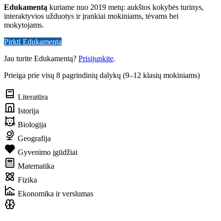
Edukamentą
kuriame nuo 2019 metų: aukštos kokybės turinys,
interaktyvios užduotys ir įrankiai mokiniams, tėvams bei
mokytojams.
Pirkti Edukamentą
Jau turite Edukamentą?
Prisijunkite
.
Prieiga prie visų 8 pagrindinių dalykų (9–12 klasių mokiniams)
Literatūra
Istorija
Biologija
Geografija
Gyvenimo įgūdžiai
Matematika
Fizika
Ekonomika ir verslumas