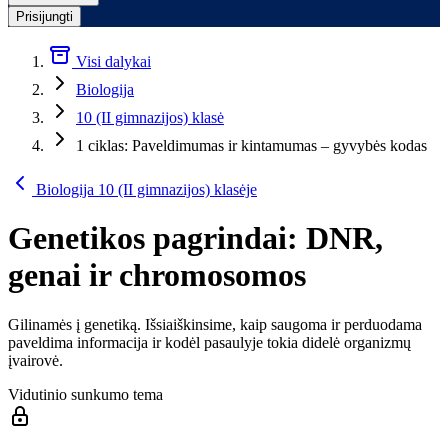
Prisijungti
Visi dalykai
Biologija
10 (II gimnazijos) klasė
1 ciklas: Paveldimumas ir kintamumas – gyvybės kodas
Biologija 10 (II gimnazijos) klasėje
Genetikos pagrindai: DNR,
genai ir chromosomos
Gilinamės į genetiką. Išsiaiškinsime, kaip saugoma ir perduodama
paveldima informacija ir kodėl pasaulyje tokia didelė organizmų
įvairovė.
Vidutinio sunkumo tema