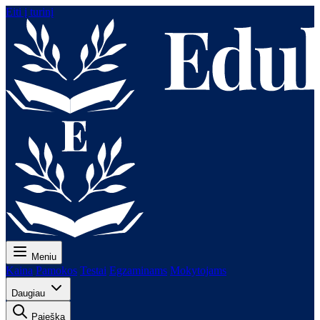
Eiti į turinį
Meniu
Kaina
Pamokos
Testai
Egzaminams
Mokytojams
Daugiau
Paieška