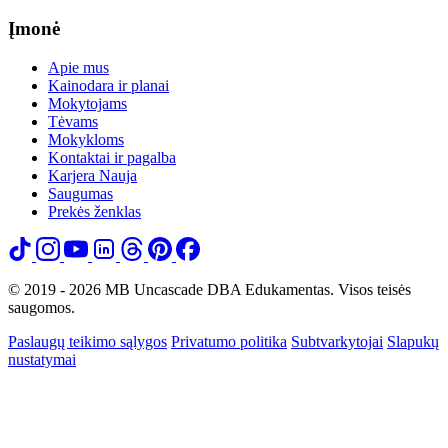
Įmonė
Apie mus
Kainodara ir planai
Mokytojams
Tėvams
Mokykloms
Kontaktai ir pagalba
Karjera
Nauja
Saugumas
Prekės ženklas
© 2019 - 2026 MB Uncascade DBA Edukamentas. Visos teisės
saugomos.
Paslaugų teikimo sąlygos
Privatumo politika
Subtvarkytojai
Slapukų
nustatymai