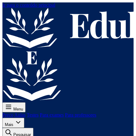
Ir para o conteúdo principal
Menu
Preço
Aulas
Testes
Para exames
Para professores
Mais
Pesquisar