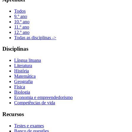
Todos
9.º ano
10.º ano
11.º ano
12.º ano
Todas as disciplinas ->
Disciplinas
Língua lituana
Literatura
História
Matemática
Geografia
Física
Biologia
Economia e empreendedorismo
Competências de vida
Recursos
Testes e exames
Banco de questões