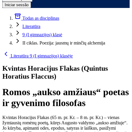
Iniciar sessão
Todas as disciplinas
Literatūra
9 (I gimnazijos) klasė
II ciklas. Poezija: jausmų ir minčių alchemija
Literatūra 9 (I gimnazijos) klasėje
Kvintas Horacijus Flakas (Quintus
Horatius Flaccus)
Romos „aukso amžiaus“ poetas
ir gyvenimo filosofas
Kvintas Horacijus Flakas (65 m. pr. Kr. – 8 m. pr. Kr.) – vienas
žymiausių romėnų poetų, kūręs Augusto valdymo „aukso amžiuje“.
Jo kūryba, apimanti odes, epodus, satyras ir laiškus, pasižymi