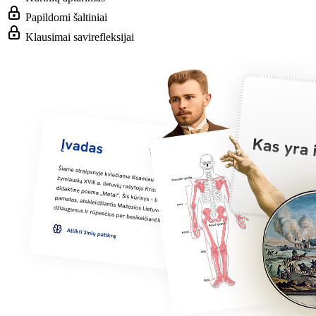
Papildomi šaltiniai
Klausimai savirefleksijai