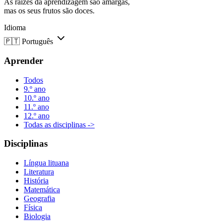
As raízes da aprendizagem são amargas,
mas os seus frutos são doces.
Idioma
🇵🇹
Português
Aprender
Todos
9.º ano
10.º ano
11.º ano
12.º ano
Todas as disciplinas ->
Disciplinas
Língua lituana
Literatura
História
Matemática
Geografia
Física
Biologia