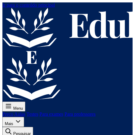
Ir para o conteúdo principal
Menu
Preço
Aulas
Testes
Para exames
Para professores
Mais
Pesquisar