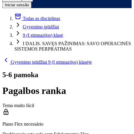
Iniciar sessão
Todas as disciplinas
Gyvenimo įgūdžiai
9 (I gimnazijos) klasė
I DALIS. SAVĘS PAŽINIMAS: SAVO OPERACINĖS
SISTEMOS PERPRATIMAS
Gyvenimo įgūdžiai 9 (I gimnazijos) klasėje
5-6 pamoka
Pagalbos ranka
Tema muito fácil
Plano Flex necessário