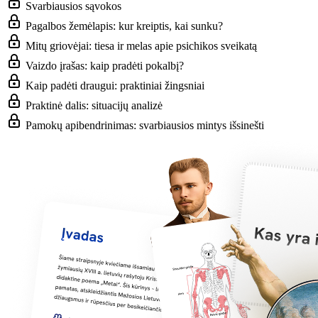
Svarbiausios sąvokos
Pagalbos žemėlapis: kur kreiptis, kai sunku?
Mitų griovėjai: tiesa ir melas apie psichikos sveikatą
Vaizdo įrašas: kaip pradėti pokalbį?
Kaip padėti draugui: praktiniai žingsniai
Praktinė dalis: situacijų analizė
Pamokų apibendrinimas: svarbiausios mintys išsinešti