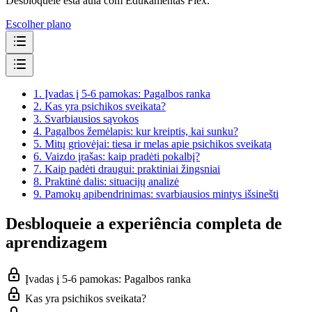
Desbloqueie esta aula com Edukamentas Flex.
Escolher plano
1.
Įvadas į 5-6 pamokas: Pagalbos ranka
2.
Kas yra psichikos sveikata?
3.
Svarbiausios sąvokos
4.
Pagalbos žemėlapis: kur kreiptis, kai sunku?
5.
Mitų griovėjai: tiesa ir melas apie psichikos sveikatą
6.
Vaizdo įrašas: kaip pradėti pokalbį?
7.
Kaip padėti draugui: praktiniai žingsniai
8.
Praktinė dalis: situacijų analizė
9.
Pamokų apibendrinimas: svarbiausios mintys išsinešti
Desbloqueie a experiência completa de
aprendizagem
Įvadas į 5-6 pamokas: Pagalbos ranka
Kas yra psichikos sveikata?