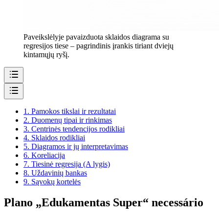
Paveikslėlyje pavaizduota sklaidos diagrama su
regresijos tiese – pagrindinis įrankis tiriant dviejų
kintamųjų ryšį.
1.
Pamokos tikslai ir rezultatai
2.
Duomenų tipai ir rinkimas
3.
Centrinės tendencijos rodikliai
4.
Sklaidos rodikliai
5.
Diagramos ir jų interpretavimas
6.
Koreliacija
7.
Tiesinė regresija (A lygis)
8.
Uždavinių bankas
9.
Sąvokų kortelės
Plano „Edukamentas Super“ necessário