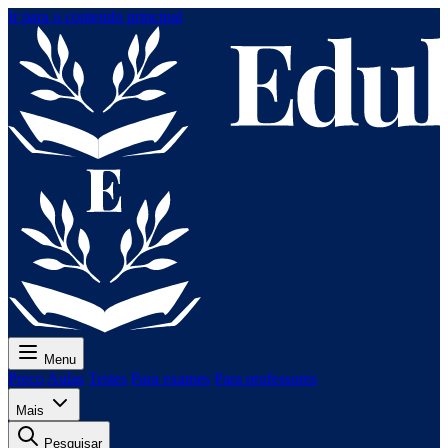
Ir para o conteúdo principal
Menu
Preço
Aulas
Testes
Para exames
Para professores
Mais
Pesquisar