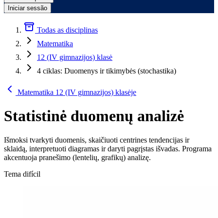
Iniciar sessão
Todas as disciplinas
Matematika
12 (IV gimnazijos) klasė
4 ciklas: Duomenys ir tikimybės (stochastika)
Matematika 12 (IV gimnazijos) klasėje
Statistinė duomenų analizė
Išmoksi tvarkyti duomenis, skaičiuoti centrines tendencijas ir
sklaidą, interpretuoti diagramas ir daryti pagrįstas išvadas. Programa
akcentuoja pranešimo (lentelių, grafikų) analizę.
Tema difícil