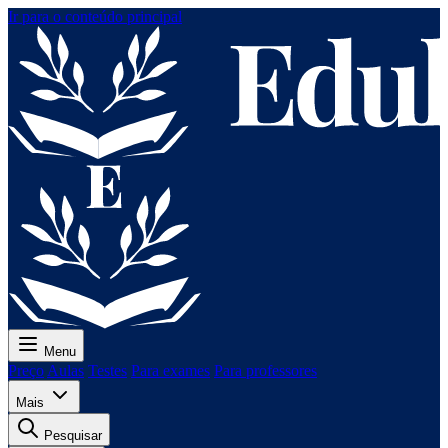
Ir para o conteúdo principal
Menu
Preço
Aulas
Testes
Para exames
Para professores
Mais
Pesquisar