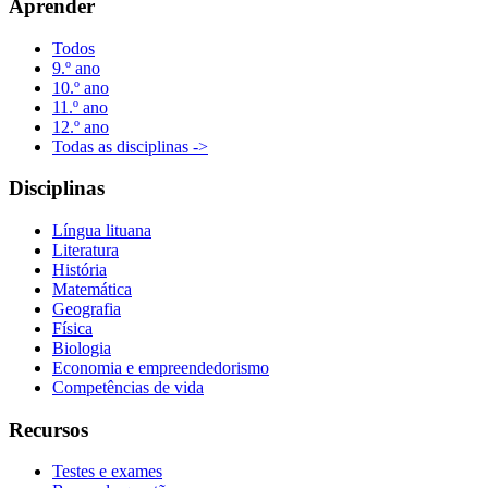
Aprender
Todos
9.º ano
10.º ano
11.º ano
12.º ano
Todas as disciplinas ->
Disciplinas
Língua lituana
Literatura
História
Matemática
Geografia
Física
Biologia
Economia e empreendedorismo
Competências de vida
Recursos
Testes e exames