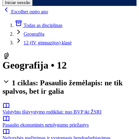
Iniciar sessão
Escolher outro ano
Todas as disciplinas
Geografija
12 (IV gimnazijos) klasė
Geografija • 12
1 ciklas: Pasaulio žemėlapis: ne tik
spalvos, bet ir galia
Valstybių išsivystymo rodikliai: nuo BVP iki ŽSRI
Pasaulio ekonominės netolygumo priežastys
Nelygybės mažinimas ir vystomasis bendradarbiavimas