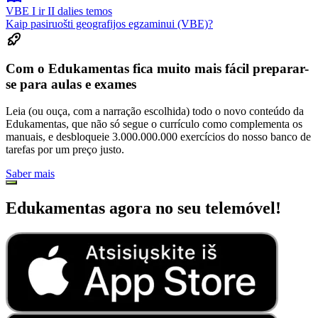
VBE I ir II dalies temos
Kaip pasiruošti geografijos egzaminui (VBE)?
Com o Edukamentas fica muito mais fácil preparar-
se para aulas e exames
Leia (ou ouça, com a narração escolhida) todo o novo conteúdo da
Edukamentas, que não só segue o currículo como complementa os
manuais, e desbloqueie 3.000.000.000 exercícios do nosso banco de
tarefas por um preço justo.
Saber mais
Edukamentas agora no seu telemóvel!