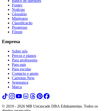
Banco de questões
Fontes
Notícias
Glossário
Minijogos
Classificação
Progresso
Fórum
Empresa
Sobre nós
Preços e planos
Para professores
Para pais
Para escolas
Contacto e apoio
Carreiras
New
Segurança
Marca
© 2019 - 2026 MB Uncascade DBA Edukamentas. Todos os
direitos reservados.