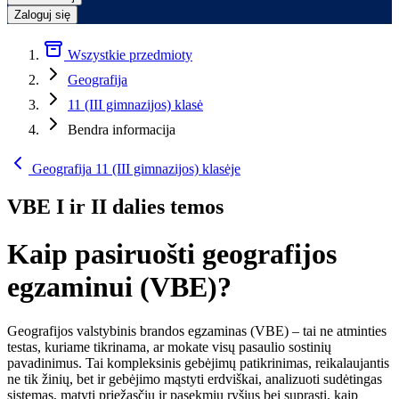
Zaloguj się
Wszystkie przedmioty
Geografija
11 (III gimnazijos) klasė
Bendra informacija
Geografija 11 (III gimnazijos) klasėje
VBE I ir II dalies temos
Kaip pasiruošti geografijos
egzaminui (VBE)?
Geografijos valstybinis brandos egzaminas (VBE) – tai ne atminties
testas, kuriame tikrinama, ar mokate visų pasaulio sostinių
pavadinimus. Tai kompleksinis gebėjimų patikrinimas, reikalaujantis
ne tik žinių, bet ir gebėjimo mąstyti erdviškai, analizuoti sudėtingas
sistemas, matyti priežasčių ir pasekmių ryšius bei suprasti, kaip