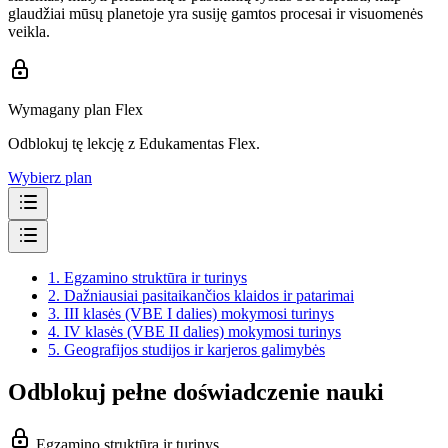
glaudžiai mūsų planetoje yra susiję gamtos procesai ir visuomenės
veikla.
Wymagany plan Flex
Odblokuj tę lekcję z Edukamentas Flex.
Wybierz plan
1.
Egzamino struktūra ir turinys
2.
Dažniausiai pasitaikančios klaidos ir patarimai
3.
III klasės (VBE I dalies) mokymosi turinys
4.
IV klasės (VBE II dalies) mokymosi turinys
5.
Geografijos studijos ir karjeros galimybės
Odblokuj pełne doświadczenie nauki
Egzamino struktūra ir turinys