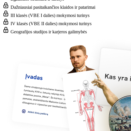
Dažniausiai pasitaikančios klaidos ir patarimai
III klasės (VBE I dalies) mokymosi turinys
IV klasės (VBE II dalies) mokymosi turinys
Geografijos studijos ir karjeros galimybės