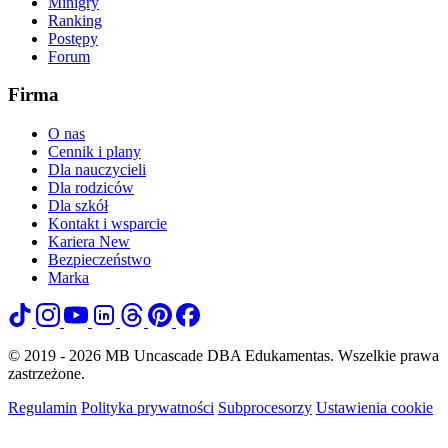
Minigry
Ranking
Postępy
Forum
Firma
O nas
Cennik i plany
Dla nauczycieli
Dla rodziców
Dla szkół
Kontakt i wsparcie
Kariera
New
Bezpieczeństwo
Marka
© 2019 - 2026 MB Uncascade DBA Edukamentas. Wszelkie prawa
zastrzeżone.
Regulamin
Polityka prywatności
Subprocesorzy
Ustawienia cookie