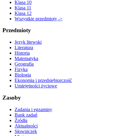
Klasa 10
Klasa 11
Klasa 12
Wszystkie przedmioty ->
Przedmioty
Język litewski
Literatura
Historia
Matematyka
Geografia
Fizyka
Biologia
Ekonomia i przedsiębiorczość
Umiejętności życiowe
Zasoby
Zadania i egzaminy
Bank zadań
Źródła
Aktualności
Słowniczek