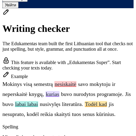
Увійти
Writing checker
The Edukamentas team built the first Lithuanian tool that checks not
just spelling, but style, grammar, and punctuation all at once.
This feature is available with „Edukamentas Super”. Start
checking your texts today.
Example
Mokinys visą semestrą
nesiskaitė
savo mokytoju ir
neperskaitė knygų,
kurias
buvo nurodytos programoje. Jis
buvo
labai labai
nusivylęs literatūra.
Todėl kad
jis
nesuprato, kodėl reikia skaityti tuos senus kūrinius.
Spelling